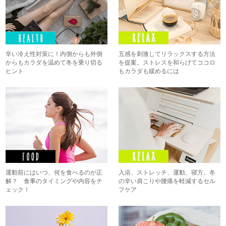
辛い冷え性対策に！内側からも外側
五感を刺激してリラックスする方法
からもカラダを温めて冬を乗り切る
を提案。ストレスを和らげてココロ
ヒント
もカラダも緩めるには
運動前にはいつ、何を食べるのが正
入浴、ストレッチ、運動、寝方。冬
解？ 食事のタイミングや内容をチ
の辛い肩こりや腰痛を軽減するセル
ェック！
フケア