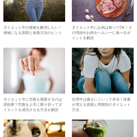
ダイエット中の便秘を解消したい！
ダイエット中にお肉は食べてOK！そ
便秘になる原因と改善方法のヒント
の理由やお肉をヘルシーに食べるポ
イントを解説
ダイエット中に空腹を我慢するのは
生理中は痩せにくいって本当？体重
逆効果？空腹を上手に乗り切ってダ
が増える原因と周期別のダイエット
イエットを成功させる方法を解説
方法