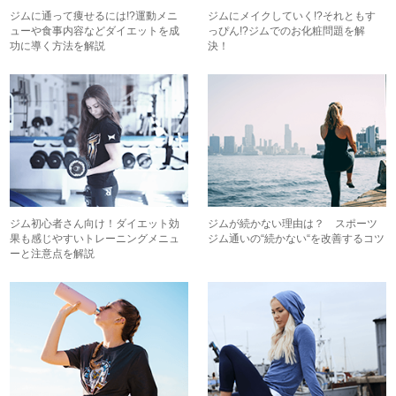
ジムに通って痩せるには!?運動メニ
ジムにメイクしていく!?それともす
ューや食事内容などダイエットを成
っぴん!?ジムでのお化粧問題を解
功に導く方法を解説
決！
ジム初心者さん向け！ダイエット効
ジムが続かない理由は？ スポーツ
果も感じやすいトレーニングメニュ
ジム通いの“続かない“を改善するコツ
ーと注意点を解説