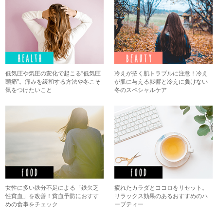
低気圧や気圧の変化で起こる“低気圧
冷えが招く肌トラブルに注意！冷え
頭痛”。痛みを緩和する方法や冬こそ
が肌に与える影響と冷えに負けない
気をつけたいこと
冬のスペシャルケア
女性に多い鉄分不足による「鉄欠乏
疲れたカラダとココロをリセット。
性貧血」を改善！貧血予防におすす
リラックス効果のあるおすすめのハ
めの食事をチェック
ーブティー