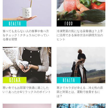
食べても太らない人の食事や食べ方
冷凍野菜の気になる栄養価は？上手
をチェック！ナチュラルにやってい
に活用できる保存方法や調理方法の
る痩せ習慣
ヒント
寒い冬でもお部屋で快適に過ごした
寒さでカラダが冷える…冷え性の原
い！あったか&リラックスのポイント
因と対策とは。運動で改善するに
は？