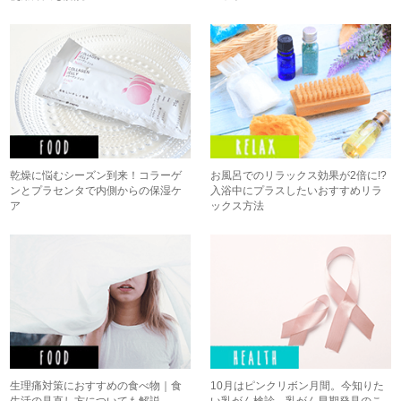
乾燥に悩むシーズン到来！コラーゲ
お風呂でのリラックス効果が2倍に!?
ンとプラセンタで内側からの保湿ケ
入浴中にプラスしたいおすすめリラ
ア
ックス方法
生理痛対策におすすめの食べ物｜食
10月はピンクリボン月間。今知りた
生活の見直し方についても解説
い乳がん検診、乳がん早期発見のこ