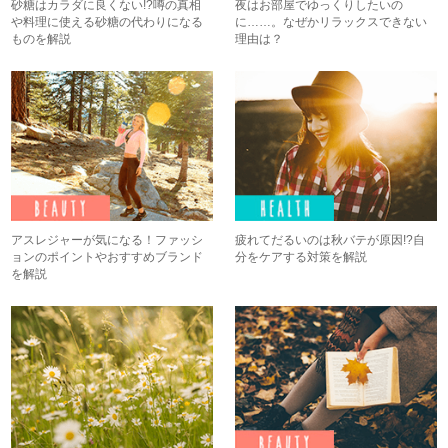
砂糖はカラダに良くない!?噂の真相
夜はお部屋でゆっくりしたいの
や料理に使える砂糖の代わりになる
に……。なぜかリラックスできない
ものを解説
理由は？
アスレジャーが気になる！ファッシ
疲れてだるいのは秋バテが原因!?自
ョンのポイントやおすすめブランド
分をケアする対策を解説
を解説