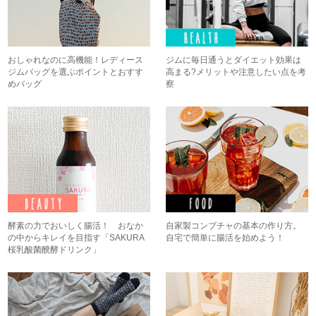
おしゃれなのに高機能！レディース
ジムに毎日通うとダイエット効果は
ジムバッグを選ぶポイントとおすす
高まる?メリットや注意したい点を考
めバッグ
察
酵素の力でおいしく腸活！ おなか
自家製コンブチャの基本の作り方。
の中からキレイを目指す「SAKURA
自宅で簡単に腸活を始めよう！
桜乳酸菌醗酵ドリンク」