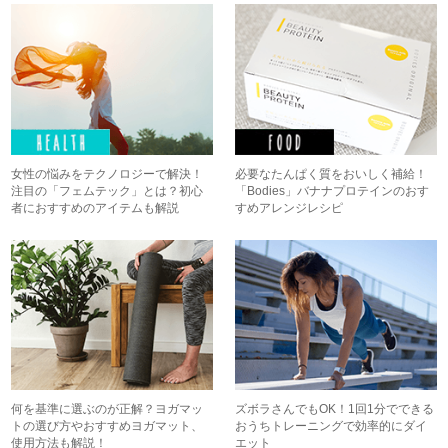
女性の悩みをテクノロジーで解決！
必要なたんぱく質をおいしく補給！
注目の「フェムテック」とは？初心
「Bodies」バナナプロテインのおす
者におすすめのアイテムも解説
すめアレンジレシピ
何を基準に選ぶのが正解？ヨガマッ
ズボラさんでもOK！1回1分でできる
トの選び方やおすすめヨガマット、
おうちトレーニングで効率的にダイ
使用方法も解説！
エット