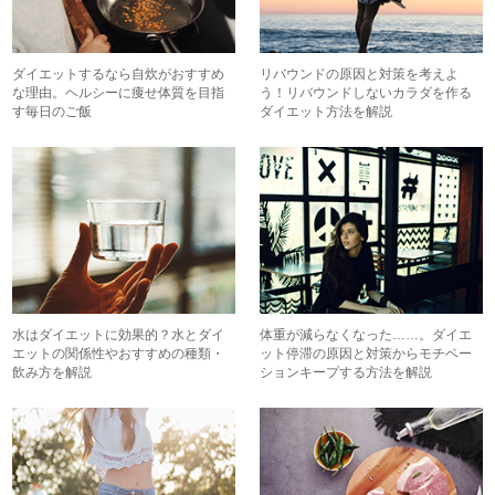
ダイエットするなら自炊がおすすめ
リバウンドの原因と対策を考えよ
な理由。ヘルシーに痩せ体質を目指
う！リバウンドしないカラダを作る
す毎日のご飯
ダイエット方法を解説
水はダイエットに効果的？水とダイ
体重が減らなくなった……。ダイエ
エットの関係性やおすすめの種類・
ット停滞の原因と対策からモチベー
飲み方を解説
ションキープする方法を解説