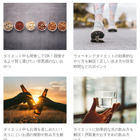
ダイエット中も間食してOK！我慢す
ウォーキングダイエットの効果的な
るより賢く選びたい罪悪感のないお
やり方を解説！正しい歩き方や目安
やつ
時間などのポイント
ダイエット中もお酒を楽しみたい！
ダイエットに効果的な水の飲み方を
太りにくいお酒の種類や飲み方を解
解説！摂取量やおすすめの飲み方
説
は？