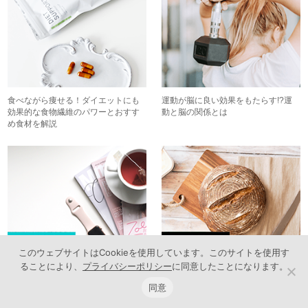
食べながら痩せる！ダイエットにも
運動が脳に良い効果をもたらす!?運
効果的な食物繊維のパワーとおすす
動と脳の関係とは
め食材を解説
このウェブサイトはCookieを使用しています。このサイトを使用す
仕事中にリフレッシュ！疲れを解消
ダイエット中でも食べたい！太りに
ることにより、
プライバシーポリシー
に同意したことになります。
して効率もアップするプチリラック
くいおすすめのパンや食べ方を解説
ス方法
同意