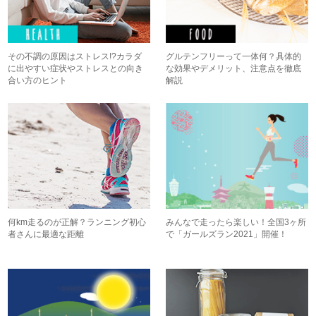
その不調の原因はストレス!?カラダ
グルテンフリーって一体何？具体的
に出やすい症状やストレスとの向き
な効果やデメリット、注意点を徹底
合い方のヒント
解説
何km走るのが正解？ランニング初心
みんなで走ったら楽しい！全国3ヶ所
者さんに最適な距離
で「ガールズラン2021」開催！