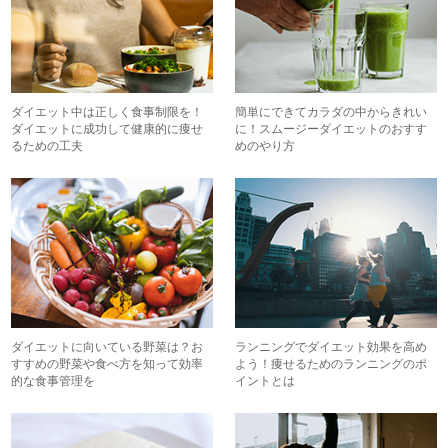
ダイエット中は正しく食事制限を！
簡単にできてカラダの中からきれい
ダイエットに成功して健康的に痩せ
に！スムージーダイエットのおすす
るための工夫
めのやり方
ダイエットに向いている野菜は？お
ランニングでダイエット効果を高め
すすめの野菜や食べ方を知って効率
よう！痩せるためのランニングのポ
的な食事管理を
イントとは