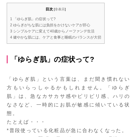
目次
[
非表示
]
1
「ゆらぎ肌」の症状って?
2
ゆらぎがちな肌には負担をかけないケアが肝心
3
シンプルケアに変えて40歳からノーファンデ生活
4
健やかな肌には、ケアと食事と睡眠のバランスが大切
「ゆらぎ肌」の症状って?
「ゆらぎ肌」という言葉は、まだ聞き慣れない
方もいらっしゃるかもしれません。「ゆらぎ
肌」は、急なカサカサ感やピリピリ感、ハリの
なさなど、一時的にお肌が敏感に傾いている状
態。
たとえば・・・
*普段使っている化粧品が急に合わなくなった。