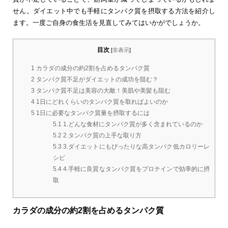
せん。ダイエット中でも手軽にタンパク質を摂取する方法を紹介し
ます。一度ご自身の食生活を見直してみてはいかがでしょうか。
目次
[
非表示
]
1
カラダの成分の約2割を占めるタンパク質
2
タンパク質不足がダイエットの成功を阻む？
3
タンパク質不足は美容の大敵！美肌や美髪も阻む
4
1日にどれくらいのタンパク質を取ればよいのか
5
1日に必要なタンパク質量を摂取するには
5.1
1.どんな食材にタンパク質が多く含まれているのか
5.2
2.タンパク質の上手な取り方
5.3
3.ダイエットにもぴったりな高タンパク低カロリーレ
シピ
5.4
4.手軽に良質なタンパク質をプロテインで効率的に摂
取
カラダの成分の約2割を占めるタンパク質