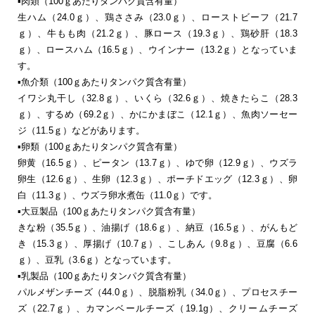
▪肉類（100ｇあたりタンパク質含有量）
生ハム（24.0ｇ）、鶏ささみ（23.0ｇ）、ローストビーフ（21.7
ｇ）、牛もも肉（21.2ｇ）、豚ロース（19.3ｇ）、鶏砂肝（18.3
ｇ）、ロースハム（16.5ｇ）、ウインナー（13.2ｇ）となっていま
す。
▪魚介類（100ｇあたりタンパク質含有量）
イワシ丸干し（32.8ｇ）、いくら（32.6ｇ）、焼きたらこ（28.3
ｇ）、するめ（69.2ｇ）、かにかまぼこ（12.1ｇ）、魚肉ソーセー
ジ（11.5ｇ）などがあります。
▪卵類（100ｇあたりタンパク質含有量）
卵黄（16.5ｇ）、ピータン（13.7ｇ）、ゆで卵（12.9ｇ）、ウズラ
卵生（12.6ｇ）、生卵（12.3ｇ）、ポーチドエッグ（12.3ｇ）、卵
白（11.3ｇ）、ウズラ卵水煮缶（11.0ｇ）です。
▪大豆製品（100ｇあたりタンパク質含有量）
きな粉（35.5ｇ）、油揚げ（18.6ｇ）、納豆（16.5ｇ）、がんもど
き（15.3ｇ）、厚揚げ（10.7ｇ）、こしあん（9.8ｇ）、豆腐（6.6
ｇ）、豆乳（3.6ｇ）となっています。
▪乳製品（100ｇあたりタンパク質含有量）
パルメザンチーズ（44.0ｇ）、脱脂粉乳（34.0ｇ）、プロセスチー
ズ（22.7ｇ）、カマンベールチーズ（19.1g）、クリームチーズ