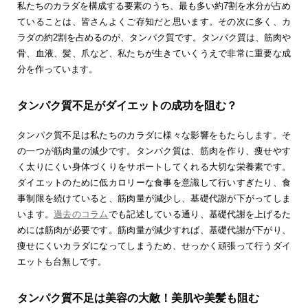
私たちのカラダを構成する要素のうち、最も多い約7割を水分が占め
ていることは、皆さんよくご存知だと思います。その次に多く、カ
ラダの約2割を占めるのが、タンパク質です。タンパク質は、筋肉や
骨、血液、髪、爪など、私たちが生きていくうえで非常に重要な成
分を作っています。
タンパク質不足がダイエットの成功を阻む？
タンパク質不足は私たちのカラダに様々な影響をもたらします。そ
の一つが筋肉量の減少です。タンパク質は、筋肉を作り、痩せやす
く太りにくい身体づくりをサポートしてくれる大切な栄養素です。
ダイエットのために低カロリーな食事を意識して行いすぎたり、食
事制限を続けていると、筋肉量が減少し、基礎代謝が下がってしま
います。
過去のコラム
でも記述している通り、基礎代謝を上げるた
めには筋肉が必要です。筋肉量が減少すれば、基礎代謝が下がり、
痩せにくいカラダになってしまうため、せっかく頑張って行うダイ
エットも台無しです。
タンパク質不足は美容の大敵！美肌や美髪も阻む