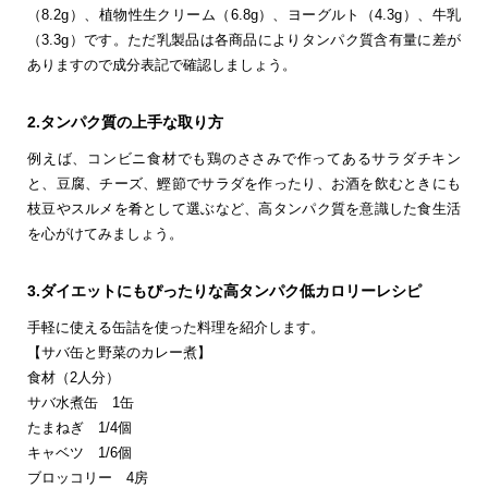
（8.2g）、植物性生クリーム（6.8g）、ヨーグルト（4.3g）、牛乳
（3.3g）です。ただ乳製品は各商品によりタンパク質含有量に差が
ありますので成分表記で確認しましょう。
2.タンパク質の上手な取り方
例えば、コンビニ食材でも鶏のささみで作ってあるサラダチキン
と、豆腐、チーズ、鰹節でサラダを作ったり、お酒を飲むときにも
枝豆やスルメを肴として選ぶなど、高タンパク質を意識した食生活
を心がけてみましょう。
3.ダイエットにもぴったりな高タンパク低カロリーレシピ
手軽に使える缶詰を使った料理を紹介します。
【サバ缶と野菜のカレー煮】
食材（2人分）
サバ水煮缶 1缶
たまねぎ 1/4個
キャベツ 1/6個
ブロッコリー 4房