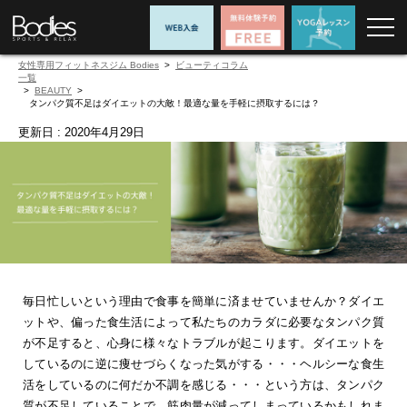
女性専用フィットネスジム Bodies
>
コラム
>
BEAUTY
>
タンパク質不足はダイエットの大敵！最適な量を手軽に摂取するには？
更新日 : 2020年4月29日
毎日忙しいという理由で食事を簡単に済ませていませんか？ダイエ
ットや、偏った食生活によって私たちのカラダに必要なタンパク質
が不足すると、心身に様々なトラブルが起こります。ダイエットを
しているのに逆に痩せづらくなった気がする・・・ヘルシーな食生
活をしているのに何だか不調を感じる・・・という方は、タンパク
質が不足していることで、筋肉量が減ってしまっているかもしれま