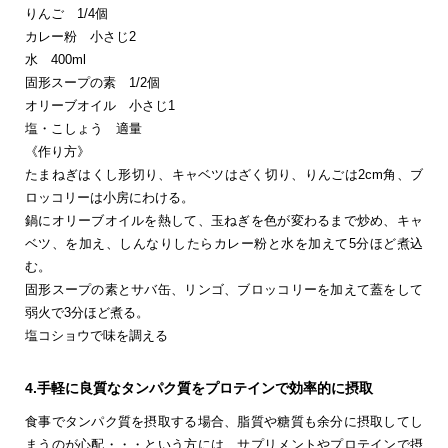
りんご 1/4個
カレー粉 小さじ2
水 400ml
固形スープの素 1/2個
オリーブオイル 小さじ1
塩・こしょう 適量
《作り方》
たまねぎはくし形切り、キャベツはざく切り、りんごは2cm角、ブ
ロッコリーは小房にわける。
鍋にオリーブオイルを熱して、玉ねぎを色が変わるまで炒め、キャ
ベツ、を加え、しんなりしたらカレー粉と水を加えて5分ほど煮込
む。
固形スープの素とサバ缶、リンゴ、ブロッコリーを加えて蓋をして
弱火で3分ほど煮る。
塩コショウで味を調える
4.手軽に良質なタンパク質をプロテインで効率的に摂取
食事でタンパク質を摂取する場合、脂質や糖質も余分に摂取してし
まうのが心配・・・という方には、サプリメントやプロテインで摂