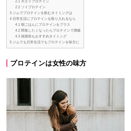
2.1
ホエイプロテイン
2.2
ソイプロテイン
3
ジムでプロテインを飲むタイミングは
4
日常生活にプロテインを取り入れるなら
4.1
朝ごはんにプロテインをプラス
4.2
間食したくなったらプロテインで満腹
4.3
就寝前もおすすめタイミング
5
ジムでも日常生活でもプロテインを味方に
プロテインは女性の味方