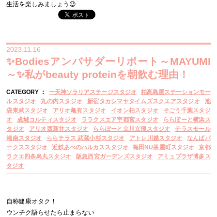
生活を楽しみましょう😉
2023.11.16
✨Bodiesアンバサダーリポート～MAYUMI
～✨私がbeauty proteinを朝飲む理由！
CATEGORY ：
ー天神ソラリアステージスタジオ
柏髙島屋ステーションモー
ルスタジオ
丸の内スタジオ
新宿タカシマヤタイムズスクエアスタジオ
池
袋東武スタジオ
アリオ亀有スタジオ
イオン柏スタジオ
そごう千葉スタジ
オ
成城コルティスタジオ
ララクスエア宇都宮スタジオ
ららぽーと横浜ス
タジオ
アリオ西新井スタジオ
ららぽーと立川立飛スタジオ
テラスモール
湘南スタジオ
ららテラス 武蔵小杉スタジオ
アトレ川越スタジオ
なんばパ
ークススタジオ
近鉄あべのハルカススタジオ
梅田NU茶屋町スタジオ
京都
ラクエ四条烏丸スタジオ
阪急西宮ガーデンズスタジオ
アミュプラザ博多ス
タジオ
自称健康オタク！
ウンチク語らせたら止まらない