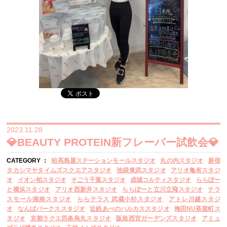
2023.11.28
💎BEAUTY PROTEIN新フレーバー試飲会💎
CATEGORY ：
柏髙島屋ステーションモールスタジオ
丸の内スタジオ
新宿
タカシマヤタイムズスクエアスタジオ
池袋東武スタジオ
アリオ亀有スタジ
オ
イオン柏スタジオ
そごう千葉スタジオ
成城コルティスタジオ
ららぽー
と横浜スタジオ
アリオ西新井スタジオ
ららぽーと立川立飛スタジオ
テラ
スモール湘南スタジオ
ららテラス 武蔵小杉スタジオ
アトレ川越スタジ
オ
なんばパークススタジオ
近鉄あべのハルカススタジオ
梅田NU茶屋町ス
タジオ
京都ラクエ四条烏丸スタジオ
阪急西宮ガーデンズスタジオ
アミュ