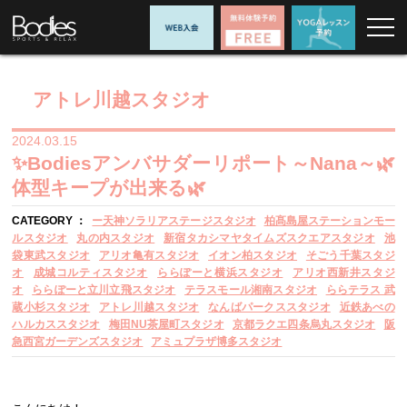
アトレ川越スタジオ
2024.03.15
✨Bodiesアンバサダーリポート～Nana～🌿
体型キープが出来る🌿
CATEGORY ：
ー天神ソラリアステージスタジオ
柏髙島屋ステーションモー
ルスタジオ
丸の内スタジオ
新宿タカシマヤタイムズスクエアスタジオ
池
袋東武スタジオ
アリオ亀有スタジオ
イオン柏スタジオ
そごう千葉スタジ
オ
成城コルティスタジオ
ららぽーと横浜スタジオ
アリオ西新井スタジ
オ
ららぽーと立川立飛スタジオ
テラスモール湘南スタジオ
ららテラス 武
蔵小杉スタジオ
アトレ川越スタジオ
なんばパークススタジオ
近鉄あべの
ハルカススタジオ
梅田NU茶屋町スタジオ
京都ラクエ四条烏丸スタジオ
阪
急西宮ガーデンズスタジオ
アミュプラザ博多スタジオ