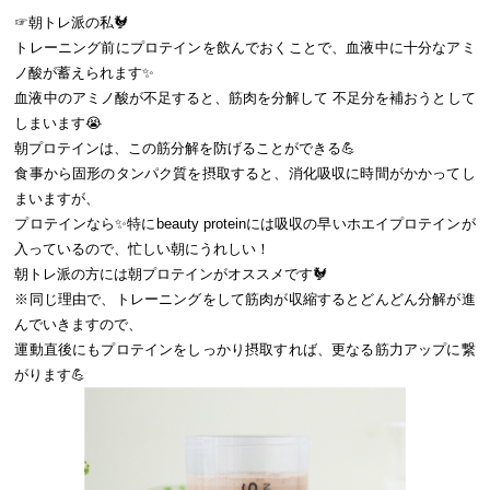
☞朝トレ派の私🐓
トレーニング前にプロテインを飲んでおくことで、血液中に十分なアミ
ノ酸が蓄えられます✨
血液中のアミノ酸が不足すると、筋肉を分解して 不足分を補おうとして
しまいます😭
朝プロテインは、この筋分解を防げることができる💪
食事から固形のタンパク質を摂取すると、消化吸収に時間がかかってし
まいますが、
プロテインなら✨特にbeauty proteinには吸収の早いホエイプロテインが
入っているので、忙しい朝にうれしい！
朝トレ派の方には朝プロテインがオススメです🐓
※同じ理由で、トレーニングをして筋肉が収縮するとどんどん分解が進
んでいきますので、
運動直後にもプロテインをしっかり摂取すれば、更なる筋力アップに繋
がります💪