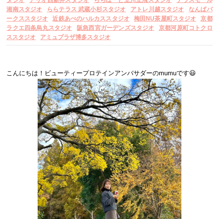
湘南スタジオ
ららテラス 武蔵小杉スタジオ
アトレ川越スタジオ
なんばパ
ークススタジオ
近鉄あべのハルカススタジオ
梅田NU茶屋町スタジオ
京都
ラクエ四条烏丸スタジオ
阪急西宮ガーデンズスタジオ
京都河原町コトクロ
ススタジオ
アミュプラザ博多スタジオ
こんにちは！ビューティープロテインアンバサダーのmumuです😃