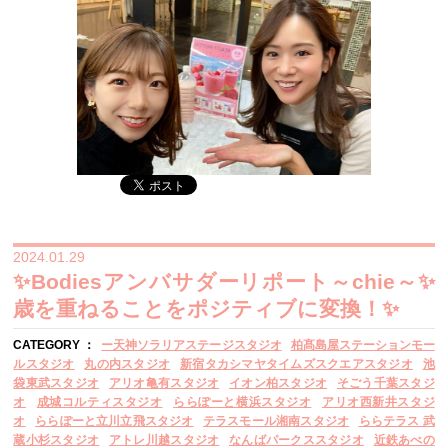
2024.01.29
✨Bodiesアンバサダーリポート～chie～✨
歳を重ねることをポジティブに変換！✨
CATEGORY ：
ー天神ソラリアステージスタジオ
柏髙島屋ステーションモー
ルスタジオ
丸の内スタジオ
新宿タカシマヤタイムズスクエアスタジオ
池
袋東武スタジオ
アリオ亀有スタジオ
イオン柏スタジオ
そごう千葉スタジ
オ
成城コルティスタジオ
ららぽーと横浜スタジオ
アリオ西新井スタジ
オ
ららぽーと立川立飛スタジオ
テラスモール湘南スタジオ
ららテラス 武
蔵小杉スタジオ
アトレ川越スタジオ
なんばパークススタジオ
近鉄あべの