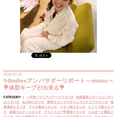
2024.02.20
✨Bodiesアンバサダーリポート～mumu～
💐体型キープが出来る💐
CATEGORY ：
ー天神ソラリアステージスタジオ
柏髙島屋ステーションモー
ルスタジオ
丸の内スタジオ
新宿タカシマヤタイムズスクエアスタジオ
池
袋東武スタジオ
アリオ亀有スタジオ
イオン柏スタジオ
そごう千葉スタジ
オ
成城コルティスタジオ
ララクスエア宇都宮スタジオ
ららぽーと横浜ス
タジオ
アリオ西新井スタジオ
ららぽーと立川立飛スタジオ
テラスモール