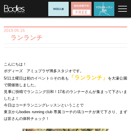
2019.05.15
ランランチ
こんにちは！
ボディーズ アミュプラザ博多スタジオです。
「ランランチ」
5/11土曜日は初のイベント☆その名も
を大濠公園
で開催致しました。
見事に快晴でランニング日和！17名のランナーさんが集まって下さいま
したよ！
今日はコーチランニングレッスンということで
東京からbodies running club 専属コーチの塙コーチが来て下さり、まず
は皆さんの体幹チェック！