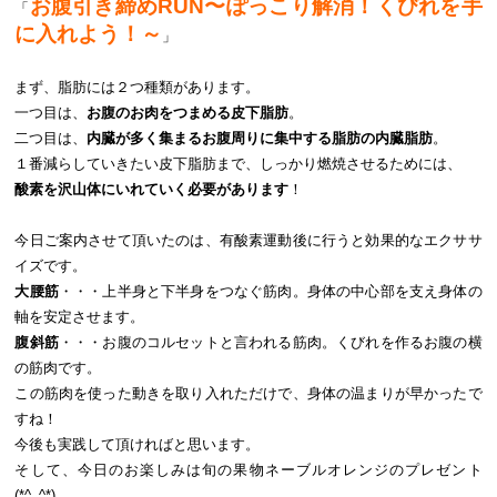
お腹引き締めRUN〜ぽっこり解消！くびれを手
「
に入れよう！～
」
まず、脂肪には２つ種類があります。
一つ目は、
お腹のお肉をつまめる皮下脂肪
。
二つ目は、
内臓が多く集まるお腹周りに集中する脂肪の内臓脂肪
。
１番減らしていきたい皮下脂肪まで、しっかり燃焼させるためには、
酸素を沢山体にいれていく必要があります
！
今日ご案内させて頂いたのは、有酸素運動後に行うと効果的なエクササ
イズです。
大腰筋
・・・上半身と下半身をつなぐ筋肉。身体の中心部を支え身体の
軸を安定させます。
腹斜筋
・・・お腹のコルセットと言われる筋肉。くびれを作るお腹の横
の筋肉です。
この筋肉を使った動きを取り入れただけで、身体の温まりが早かったで
すね！
今後も実践して頂ければと思います。
そして、今日のお楽しみは旬の果物ネーブルオレンジのプレゼント
(*^_^*)