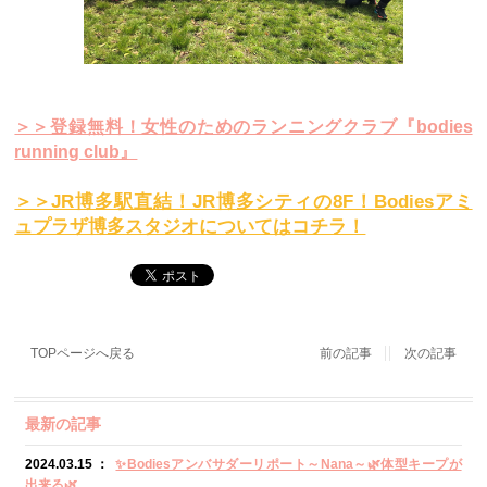
＞＞登録無料！女性のためのランニングクラブ『bodies
running club』
＞＞JR博多駅直結！JR博多シティの8F！Bodiesアミ
ュプラザ博多スタジオについてはコチラ！
TOPページへ戻る
前の記事
次の記事
最新の記事
2024.03.15 ：
✨Bodiesアンバサダーリポート～Nana～🌿体型キープが
出来る🌿