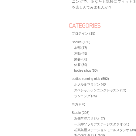
ニングで、あなたも気軽にフィット
を楽しんでみませんか？
プロテイン (15)
Bodies (130)
本部 (17)
運動 (45)
栄養 (80)
休養 (39)
bodies shop (50)
bodies running club (592)
ホノルルマラソン (40)
スペシャルランニングレッスン (32)
ランニング (25)
ヨガ (66)
Studio (203)
近鉄草津スタジオ (7)
ー天神ソラリアステージスタジオ (20)
柏髙島屋ステーションモールスタジオ (39)
丸の内スタジオ (108)