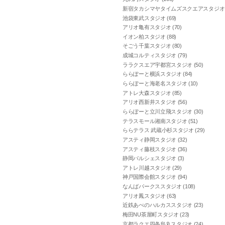
新宿タカシマヤタイムズスクエアスタジオ (
池袋東武スタジオ (69)
アリオ亀有スタジオ (70)
イオン柏スタジオ (88)
そごう千葉スタジオ (80)
成城コルティスタジオ (79)
ララクスエア宇都宮スタジオ (50)
ららぽーと横浜スタジオ (84)
ららぽーと海老名スタジオ (10)
アトレ大森スタジオ (85)
アリオ西新井スタジオ (56)
ららぽーと立川立飛スタジオ (30)
テラスモール湘南スタジオ (51)
ららテラス 武蔵小杉スタジオ (29)
アスティ静岡スタジオ (32)
アスティ藤枝スタジオ (36)
静岡パルシェスタジオ (3)
アトレ川越スタジオ (29)
神戸国際会館スタジオ (94)
なんばパークススタジオ (108)
アリオ鳳スタジオ (63)
近鉄あべのハルカススタジオ (23)
梅田NU茶屋町スタジオ (23)
京都ラクエ四条烏丸スタジオ (24)