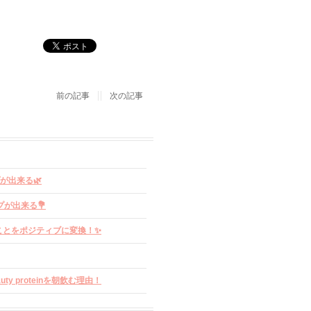
前の記事
次の記事
プが出来る🌿
プが出来る💐
ることをポジティブに変換！✨
ty proteinを朝飲む理由！