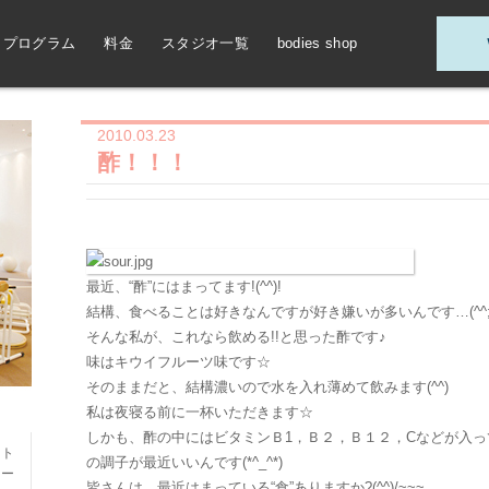
プログラム
料金
スタジオ一覧
bodies shop
2010.03.23
酢！！！
最近、“酢”にはまってます!(^^)!
結構、食べることは好きなんですが好き嫌いが多いんです…(^^;
そんな私が、これなら飲める!!と思った酢です♪
味はキウイフルーツ味です☆
そのままだと、結構濃いので水を入れ薄めて飲みます(^^)
私は夜寝る前に一杯いただきます☆
しかも、酢の中にはビタミンＢ1，Ｂ２，Ｂ１２，Cなどが入
ット
の調子が最近いいんです(*^_^*)
レー
皆さんは、最近はまっている“食”ありますか?(^^)/~~~