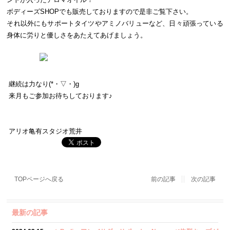
ボディーズ
SHOP
でも販売しておりますので是非ご覧下さい。
それ以外にもサポートタイツやアミノバリューなど、日々頑張っている
身体に労りと優しさをあたえてあげましょう。
継続は力なり(*・▽・)g
来月もご参加お待ちしております
♪
アリオ亀有スタジオ荒井
TOPページへ戻る
前の記事
次の記事
最新の記事