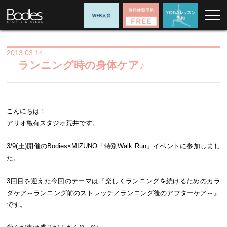
2013.03.14
ランニング時の身体ケア♪
こんにちは！
アリオ亀有スタジオ荒井です。
3/9(
土
)
開催の
Bodies×MIZUNO
「特別
Walk Run
」イベントに参加しまし
た。
3
回目を迎えた今回のテーマは『楽しくランニングを続けるためのカラ
ダケア～ランニング前のストレッチ／ランニング後のアフターケア～』
です。