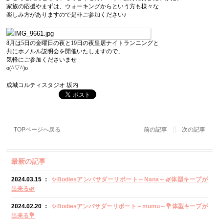
家族の応援やまずは、ウォーキングからという方も様々な
楽しみ方がありますので是非ご参加ください♪
8月は5日の金曜日の夜と19日の夜皇居ナイトランニングと
共にホノルル説明会を開催いたしますので、
気軽にご参加くださいませ
o(^▽^)o
成城コルティスタジオ 坂内
TOPページへ戻る
前の記事
次の記事
最新の記事
2024.03.15 ：
✨Bodiesアンバサダーリポート～Nana～🌿体型キープが
出来る🌿
2024.02.20 ：
✨Bodiesアンバサダーリポート～mumu～💐体型キープが
出来る💐