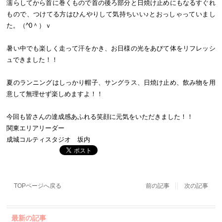
濡らしてから首に巻くもので首の後ろ部分と日焼け止めにもなるすぐれ
もので、つけてる方はひんやりして気持ちいい♪とおっしゃっていまし
た。（^0＾）ｖ
暑い中でも楽しく走って汗をかき、お日様の光をあびて体をリフレッシ
ュできました！！
夏のランニングはしっかり帽子、サングラス、日焼け止め、飲み物を用
意して無理せず楽しめますよ！！
今回も皆さんの達成感あふれる笑顔に元気をいただきました！！
関東エリアリーダー
成城コルティスタジオ 坂内
TOPページへ戻る
前の記事
次の記事
最新の記事