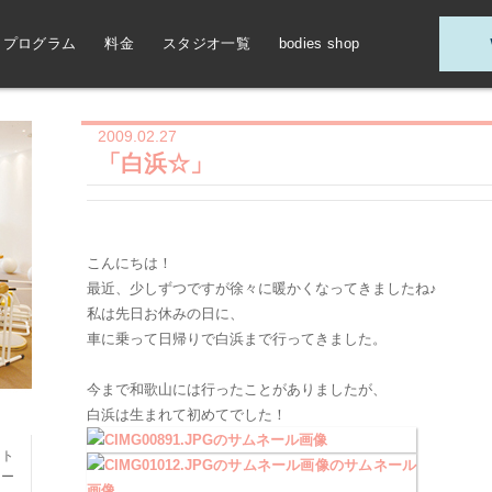
プログラム
料金
スタジオ一覧
bodies shop
2009.02.27
「白浜☆」
こんにちは！
最近、少しずつですが徐々に暖かくなってきましたね♪
私は先日お休みの日に、
車に乗って日帰りで白浜まで行ってきました。
今まで和歌山には行ったことがありましたが、
白浜は生まれて初めてでした！
ット
レー