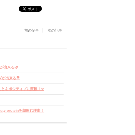
前の記事
次の記事
プが出来る🌿
プが出来る💐
ることをポジティブに変換！✨
ty proteinを朝飲む理由！