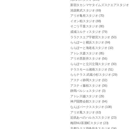
新宿タカシマヤタイムズスクエアスタジオ (
池袋東武スタジオ (69)
アリオ亀有スタジオ (70)
イオン柏スタジオ (88)
そごう千葉スタジオ (80)
成城コルティスタジオ (79)
ララクスエア宇都宮スタジオ (50)
ららぽーと横浜スタジオ (84)
ららぽーと海老名スタジオ (10)
アトレ大森スタジオ (85)
アリオ西新井スタジオ (56)
ららぽーと立川立飛スタジオ (30)
テラスモール湘南スタジオ (51)
ららテラス 武蔵小杉スタジオ (29)
アスティ静岡スタジオ (32)
アスティ藤枝スタジオ (36)
静岡パルシェスタジオ (3)
アトレ川越スタジオ (29)
神戸国際会館スタジオ (94)
なんばパークススタジオ (108)
アリオ鳳スタジオ (63)
近鉄あべのハルカススタジオ (23)
梅田NU茶屋町スタジオ (23)
京都ラクエ四条烏丸スタジオ (24)