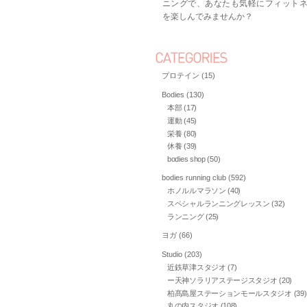
ニングで、あなたも気軽にフィット
を楽しんでみませんか？
プロテイン (15)
Bodies (130)
本部 (17)
運動 (45)
栄養 (80)
休養 (39)
bodies shop (50)
bodies running club (592)
ホノルルマラソン (40)
スペシャルランニングレッスン (32)
ランニング (25)
ヨガ (66)
Studio (203)
近鉄草津スタジオ (7)
ー天神ソラリアステージスタジオ (20)
柏髙島屋ステーションモールスタジオ (39)
丸の内スタジオ (108)