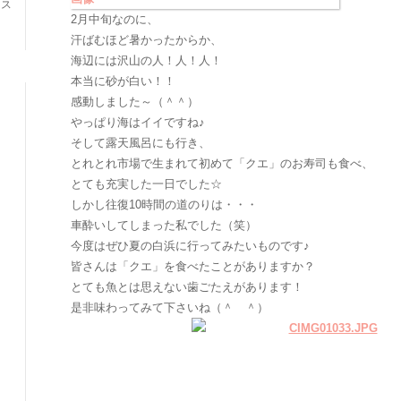
ネス
2月中旬なのに、
汗ばむほど暑かったからか、
海辺には沢山の人！人！人！
本当に砂が白い！！
感動しました～（＾＾）
やっぱり海はイイですね♪
そして露天風呂にも行き、
とれとれ市場で生まれて初めて「クエ」のお寿司も食べ、
とても充実した一日でした☆
しかし往復10時間の道のりは・・・
車酔いしてしまった私でした（笑）
今度はぜひ夏の白浜に行ってみたいものです♪
皆さんは「クエ」を食べたことがありますか？
とても魚とは思えない歯ごたえがあります！
是非味わってみて下さいね（＾ ＾）