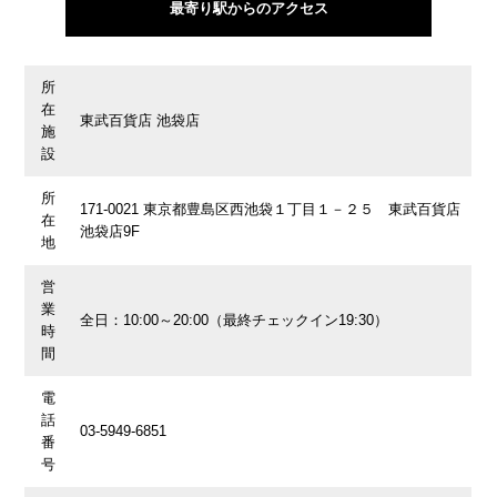
最寄り駅からのアクセス
所
在
東武百貨店 池袋店
施
設
所
171-0021 東京都豊島区西池袋１丁目１－２５ 東武百貨店
在
池袋店9F
地
営
業
全日：10:00～20:00（最終チェックイン19:30）
時
間
電
話
03-5949-6851
番
号