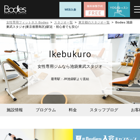
女性専用フィットネス Bodies
>
スタジオ一覧
>
東京都のスタジオ一覧
> Bodies 池袋
東武スタジオ(東京都豊島区)|駅近・初心者でも安心!
Ikebukuro
女性専用ジムなら池袋東武スタジオ
最寄駅：JR池袋駅より直結
施設情報
プログラム
料金
スタッフブログ
お客