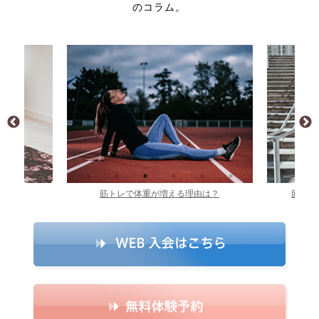
のコラム。
由は？
筋トレを毎日やった結果どうなる？
筋トレ