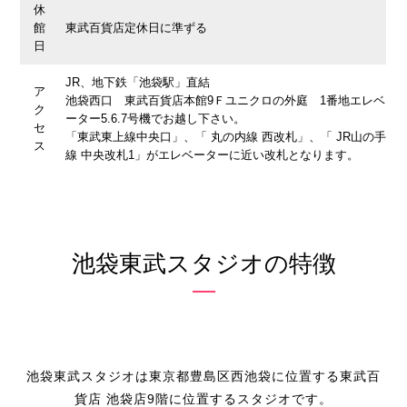
休
館
東武百貨店定休日に準ずる
日
JR、地下鉄「池袋駅」直結
ア
池袋西口 東武百貨店本館9Ｆユニクロの外庭 1番地エレベ
ク
ーター5.6.7号機でお越し下さい。
セ
「東武東上線中央口」、「 丸の内線 西改札」、「 JR山の手
ス
線 中央改札1」がエレベーターに近い改札となります。
池袋東武スタジオの特徴
池袋東武スタジオは東京都豊島区西池袋に位置する東武百
貨店 池袋店9階に位置するスタジオです。