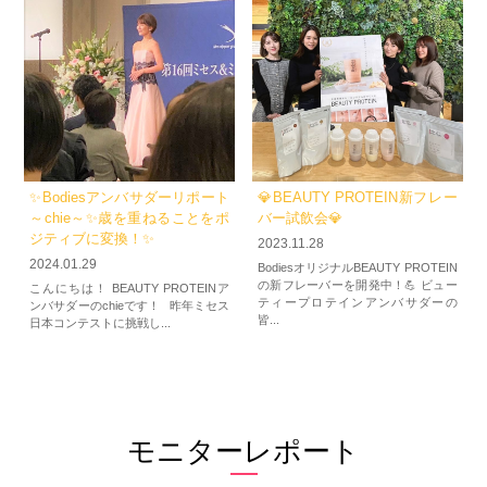
✨Bodiesアンバサダーリポート
💎BEAUTY PROTEIN新フレー
～chie～✨歳を重ねることをポ
バー試飲会💎
ジティブに変換！✨
2023.11.28
2024.01.29
BodiesオリジナルBEAUTY PROTEIN
の新フレーバーを開発中！💪 ビュー
こんにちは！ BEAUTY PROTEINア
ティープロテインアンバサダーの
ンバサダーのchieです！ 昨年ミセス
皆...
日本コンテストに挑戦し...
モニターレポート