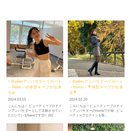
✨Bodiesアンバサダーリポート
✨Bodiesアンバサダーリポート
～Nana～🌿体型キープが出来
～mumu～💐体型キープが出来
る🌿
る💐
2024.03.15
2024.02.20
こんにちは！ ビューティープロテイ
こんにちは！ビューティープロテイ
ンアンバサダーとして活動させてい
ンアンバサダーのmumuです😃 ビュ
ただいているNanaです😊✨ 202...
ーティープロテインを取...