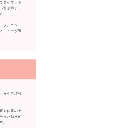
でダイエット
い引き締まっ
す。
・ランニン
メニューが豊
い方や目標設
事や休養のア
合った効率的
す。