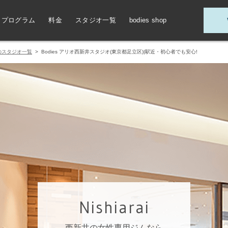
プログラム
料金
スタジオ一覧
bodies shop
のスタジオ一覧
> Bodies アリオ西新井スタジオ(東京都足立区)|駅近・初心者でも安心!
Nishiarai
西新井の女性専用ジムなら