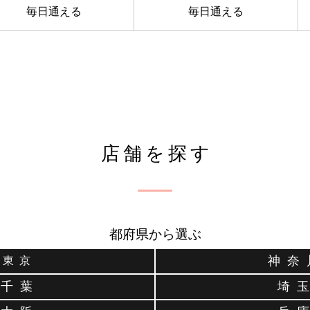
毎日通える
毎日通える
店舗を探す
都府県から選ぶ
神 奈 
東 京
千 葉
埼 玉