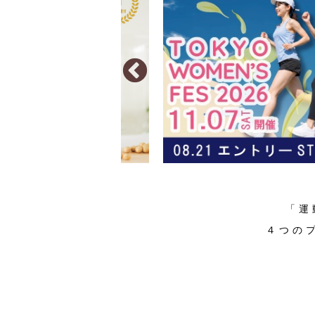
「運
４つの