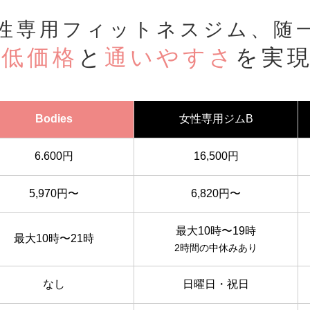
性専用フィットネスジム、随
低価格
と
通いやすさ
を実
Bodies
女性専用ジムB
6.600円
16,500円
5,970円〜
6,820円〜
最大10時〜19時
最大10時〜21時
2時間の中休みあり
なし
日曜日・祝日