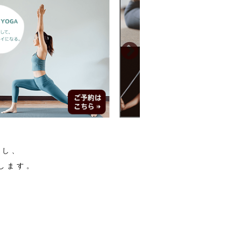
援し、
します。