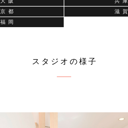
大 阪
兵 庫
京 都
滋 賀
福 岡
スタジオの様子