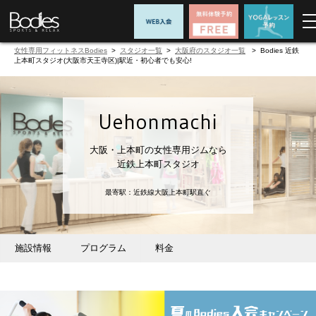
女性専用フィットネスBodies
>
スタジオ一覧
>
大阪府のスタジオ一覧
> Bodies 近鉄
上本町スタジオ(大阪市天王寺区)|駅近・初心者でも安心!
Uehonmachi
大阪・上本町の女性専用ジムなら
近鉄上本町スタジオ
最寄駅：近鉄線大阪上本町駅直ぐ
施設情報
プログラム
料金