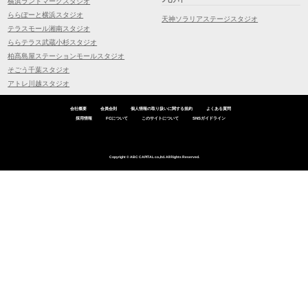
横浜ランドマークスタジオ
ららぽーと横浜スタジオ
天神ソラリアステージスタジオ
テラスモール湘南スタジオ
ららテラス武蔵小杉スタジオ
柏髙島屋ステーションモールスタジオ
そごう千葉スタジオ
アトレ川越スタジオ
会社概要
会員会則
個人情報の取り扱いに関する規約
よくある質問
採用情報
FCについて
このサイトについて
SNSガイドライン
Copyright © ABC CAPITAL co.,ltd. All Rights Reserved.