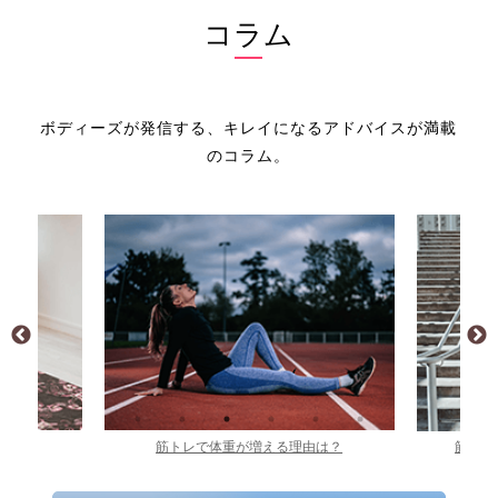
コラム
ボディーズが発信する、キレイになるアドバイスが満載
のコラム。
由は？
筋トレを毎日やった結果どうなる？
筋トレ