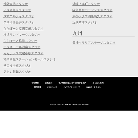
池袋東武スタジオ
近鉄上本町スタジオ
アリオ亀有スタジオ
阪急西宮ガーデンズスタジオ
成城コルティスタジオ
京都ラクエ四条烏丸スタジオ
アリオ西新井スタジオ
近鉄草津スタジオ
ららぽーと立川立飛スタジオ
九州
横浜ランドマークスタジオ
ららぽーと横浜スタジオ
天神ソラリアステージスタジオ
テラスモール湘南スタジオ
ららテラス武蔵小杉スタジオ
柏髙島屋ステーションモールスタジオ
そごう千葉スタジオ
アトレ川越スタジオ
会社概要
会員会則
個人情報の取り扱いに関する規約
よくある質問
採用情報
FCについて
このサイトについて
SNSガイドライン
Copyright © ABC CAPITAL co.,ltd. All Rights Reserved.