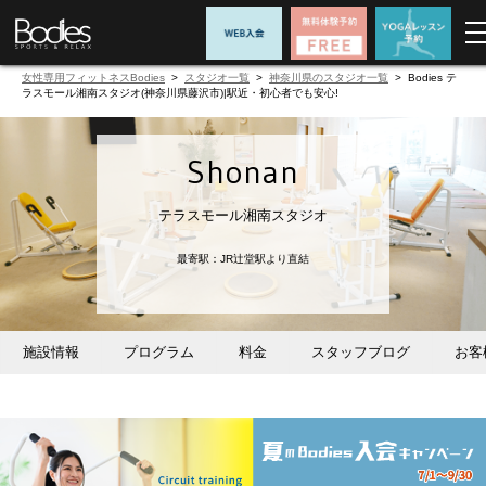
女性専用フィットネスBodies
>
スタジオ一覧
>
神奈川県のスタジオ一覧
> Bodies テ
ラスモール湘南スタジオ(神奈川県藤沢市)|駅近・初心者でも安心!
Shonan
テラスモール湘南スタジオ
最寄駅：JR辻堂駅より直結
施設情報
プログラム
料金
スタッフブログ
お客