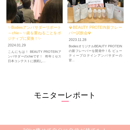
✨Bodiesアンバサダーリポート
💎BEAUTY PROTEIN新フレー
～chie～✨歳を重ねることをポ
バー試飲会💎
ジティブに変換！✨
2023.11.28
2024.01.29
BodiesオリジナルBEAUTY PROTEIN
の新フレーバーを開発中！💪 ビュー
こんにちは！ BEAUTY PROTEINア
ティープロテインアンバサダーの
ンバサダーのchieです！ 昨年ミセス
皆...
日本コンテストに挑戦し...
モニターレポート