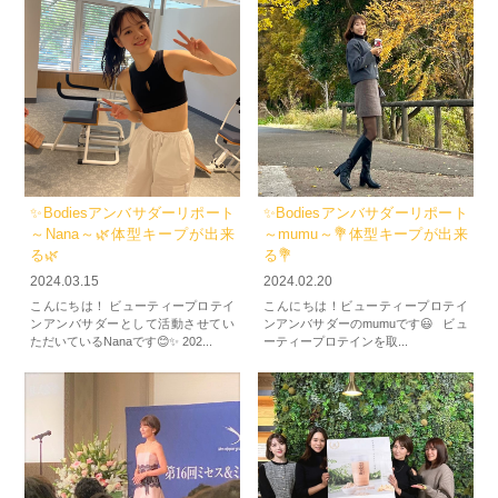
✨Bodiesアンバサダーリポート
✨Bodiesアンバサダーリポート
～Nana～🌿体型キープが出来
～mumu～💐体型キープが出来
る🌿
る💐
2024.03.15
2024.02.20
こんにちは！ ビューティープロテイ
こんにちは！ビューティープロテイ
ンアンバサダーとして活動させてい
ンアンバサダーのmumuです😃 ビュ
ただいているNanaです😊✨ 202...
ーティープロテインを取...