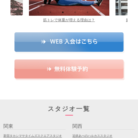
由は？
筋トレを毎日やった結果どうなる？
筋トレ
スタジオ一覧
関東
関西
新宿タカシマヤタイムズスクエアスタジオ
近鉄あべのハルカススタジオ