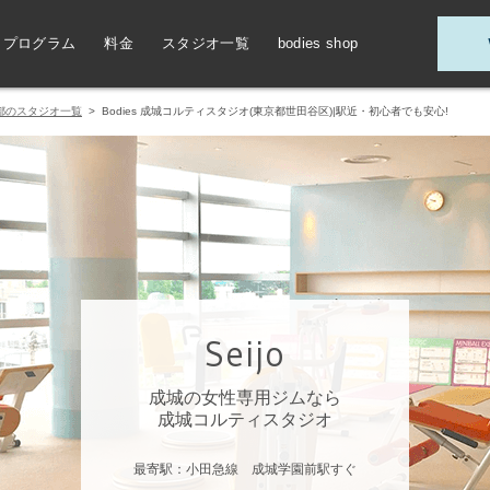
プログラム
料金
スタジオ一覧
bodies shop
都のスタジオ一覧
> Bodies 成城コルティスタジオ(東京都世田谷区)|駅近・初心者でも安心!
Seijo
成城の女性専用ジムなら
成城コルティスタジオ
最寄駅：小田急線 成城学園前駅すぐ