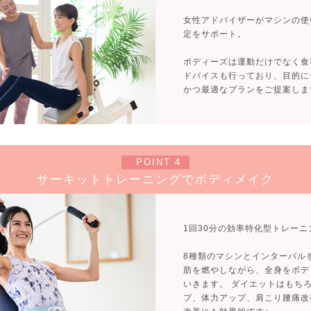
女性アドバイザーがマシンの使
定をサポート。
ボディーズは運動だけでなく食
ドバイスも行っており、目的に
かつ最適なプランをご提案しま
POINT 4
サーキットトレーニングでボディメイク
1回30分の効率特化型トレーニ
8種類のマシンとインターバル
肪を燃やしながら、全身をボデ
いきます。 ダイエットはもち
プ、体力アップ、肩こり腰痛改