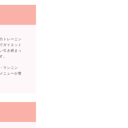
力トレーニン
でダイエット
い引き締まっ
す。
・ランニン
メニューが豊