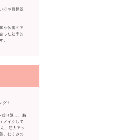
い方や目標設
事や休養のア
合った効率的
す。
ング！
を繰り返し、脂
ィメイクして
ろん、筋力アッ
善、むくみの