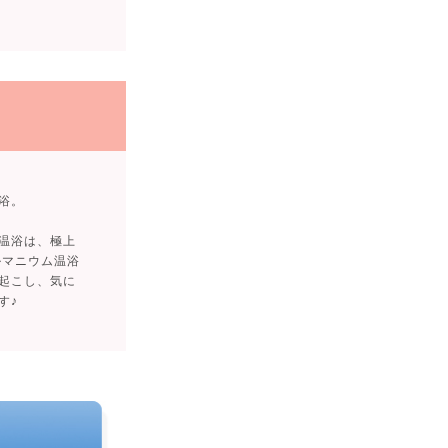
浴。
温浴は、極上
ルマニウム温浴
起こし、気に
す♪