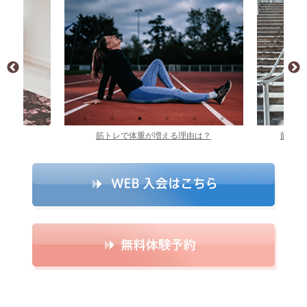
由は？
筋トレを毎日やった結果どうなる？
筋トレ