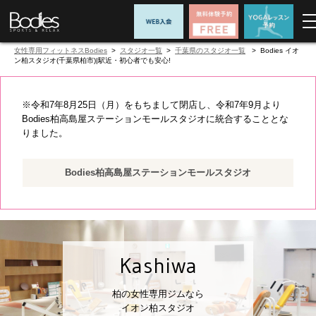
女性専用フィットネスBodies
>
スタジオ一覧
>
千葉県のスタジオ一覧
> Bodies イオ
ン柏スタジオ(千葉県柏市)|駅近・初心者でも安心!
※令和7年8月25日（月）をもちまして閉店し、令和7年9月より
Bodies柏高島屋ステーションモールスタジオに統合することとな
りました。
Bodies柏高島屋ステーションモールスタジオ
Kashiwa
柏の女性専用ジムなら
イオン柏スタジオ