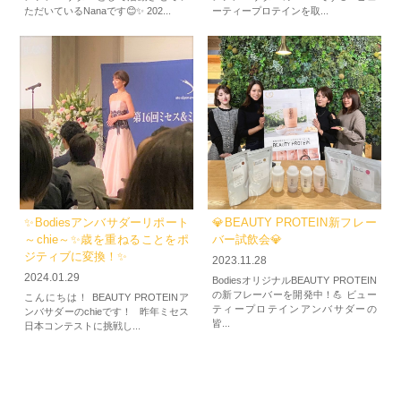
ただいているNanaです😊✨ 202...
ーティープロテインを取...
✨Bodiesアンバサダーリポート
💎BEAUTY PROTEIN新フレー
～chie～✨歳を重ねることをポ
バー試飲会💎
ジティブに変換！✨
2023.11.28
2024.01.29
BodiesオリジナルBEAUTY PROTEIN
の新フレーバーを開発中！💪 ビュー
こんにちは！ BEAUTY PROTEINア
ティープロテインアンバサダーの
ンバサダーのchieです！ 昨年ミセス
皆...
日本コンテストに挑戦し...