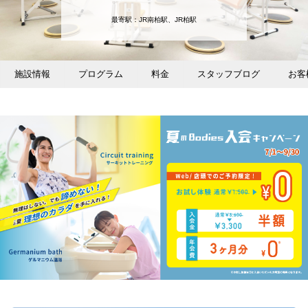
最寄駅：JR南柏駅、JR柏駅
施設情報
プログラム
料金
スタッフブログ
お客