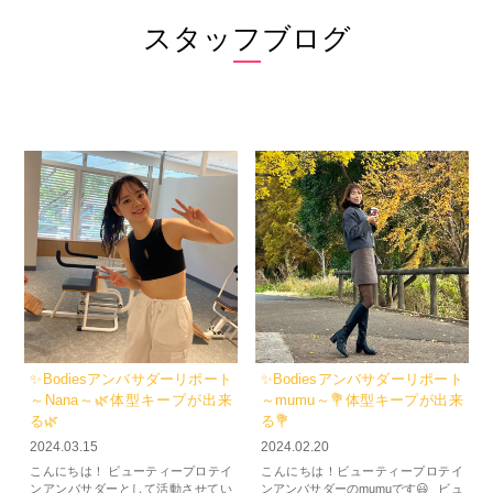
スタッフブログ
✨Bodiesアンバサダーリポート
✨Bodiesアンバサダーリポート
～Nana～🌿体型キープが出来
～mumu～💐体型キープが出来
る🌿
る💐
2024.03.15
2024.02.20
こんにちは！ ビューティープロテイ
こんにちは！ビューティープロテイ
ンアンバサダーとして活動させてい
ンアンバサダーのmumuです😃 ビュ